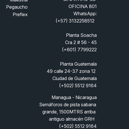
OFICINA 801
Pegaucho
WhatsApp:
Preflex
(
+57) 3132258512  
Planta Soacha
Cra 2 # 56 - 45
(+601) 7799222
Planta Guatemala
49 calle 24-37 zona 12 
Ciudad de Guatemala
(+502) 5512 9164
Managua - Nicaragua
Semáforos de pista sabana 
grande, 1500MTRS arriba 
antiguo almacén GRH  
(+502) 5512 9164