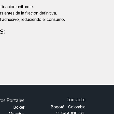
licación uniforme.
s antes de la fijación definitiva.
el adhesivo, reduciendo el consumo.
s:
Contacto
os Portales
Bogotá - Colombia
Boxer
Cl. 84A #10-33 
Maestral