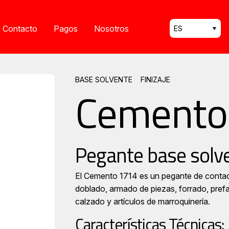
Select your lang
Contacto
Pagos
Nosotros
BASE SOLVENTE
FINIZAJE
Cemento
Pegante base solv
El Cemento 1714 es un pegante de conta
doblado, armado de piezas, forrado, prefab
calzado y artículos de marroquinería.
Características Técnicas: