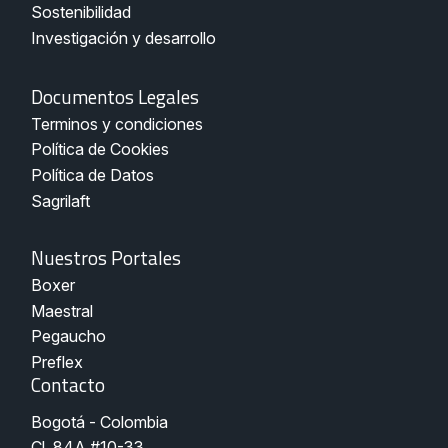
Sostenibilidad
Investigación y desarrollo
Documentos
Documentos Legales
Legales
Terminos y condiciones
-
Pegaucho
Política de Cookies
Política de Datos
Sagrilaft
Nuestros
Nuestros Portales
Portales
Boxer
Maestral
Pegaucho
Preflex
Contacto
Bogotá - Colombia
Cl. 84A #10-33 