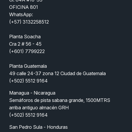
OFICINA 801
WhatsApp:
(
+57) 3132258512  
Planta Soacha
Cra 2 # 56 - 45
(+601) 7799222
Planta Guatemala
49 calle 24-37 zona 12 Ciudad de Guatemala
(+502) 5512 9164
Managua - Nicaragua
Semáforos de pista sabana grande, 1500MTRS 
arriba antiguo almacén GRH  
(+502) 5512 9164
San Pedro Sula - Honduras   